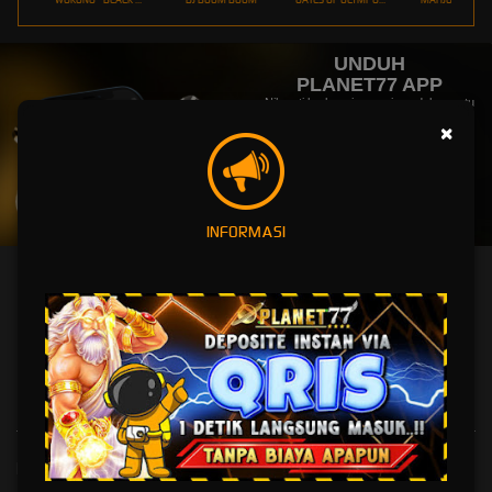
UNDUH
PLANET77 APP
Nikmati berbagai permainan dalam satu
genggaman
×
UNDUH
PANDUAN INSTALASI
INFORMASI
PLANET77 | Cayot Free Demo Review Resmi Versi Fresh
Review by OFFICIAL PLANET77
PLANET77
menghadirkan pengalaman hiburan digital dengan akses mudah, tampilan
ringan, navigasi responsif, serta proses yang cepat dan nyaman untuk setiap pengguna.
Kebijaksanaan
Platform