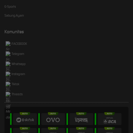
E-Sports
Sabung Ayam
Komunitas
FACEBOOK
Telegram
Whatsapp
Instagram
Tiktok
Threeds