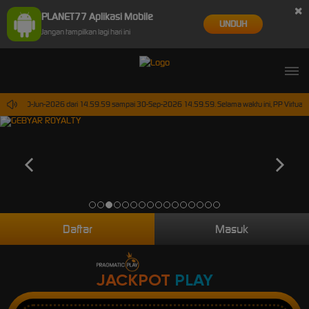
×
PLANET77 Aplikasi Mobile
UNDUH
Jangan tampilkan lagi hari ini
s pada 30-Jun-2026 dari 14.59.59 sampai 30-Sep-2026 14.59.59. Selama waktu ini, PP Virtual 
Daftar
Masuk
JACKPOT
PLAY