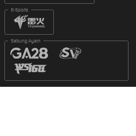
E-Sports
Sabung Ayam