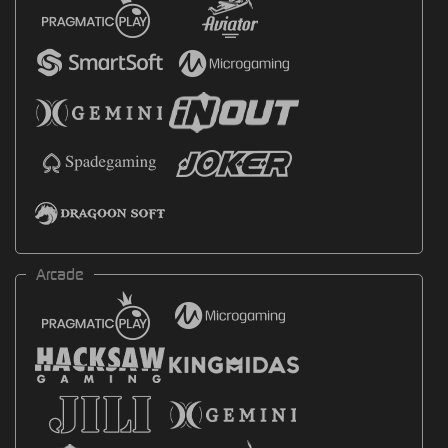
Arcade