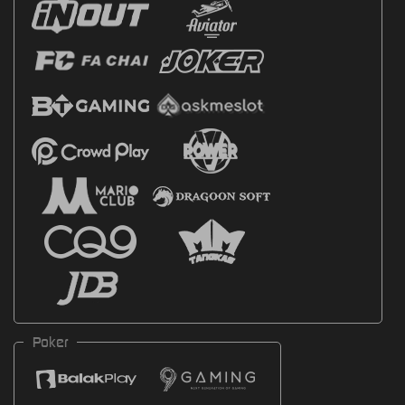
Poker