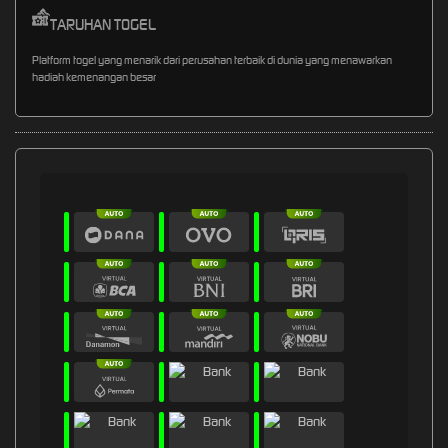
TARUHAN TOGEL
Platform togel yang menarik dari perusahan terbaik di dunia yang menawarkan
hadiah kemenangan besar