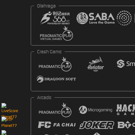
Olahraga
Crash Game
Arcade