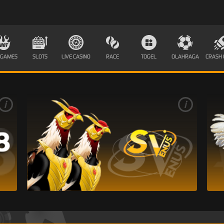
 GAMES
SLOTS
LIVE CASINO
RACE
TOGEL
OLAHRAGA
CRASH
i
i