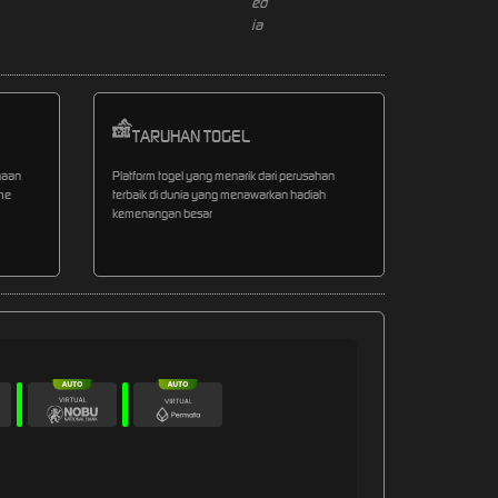
TARUHAN TOGEL
haan
Platform togel yang menarik dari perusahan
ame
terbaik di dunia yang menawarkan hadiah
kemenangan besar