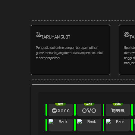
TARUHAN SLOT
TA
Penyedia slot online dengan beragam pilihan
Sportsb
game menarik yang memudahkan pemain untuk
menawar
mencapai jackpot
tinggi,
banyak 