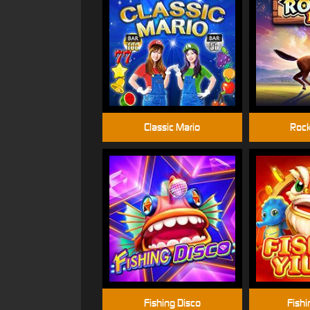
Classic Mario
Rock
Fishing Disco
Fishi