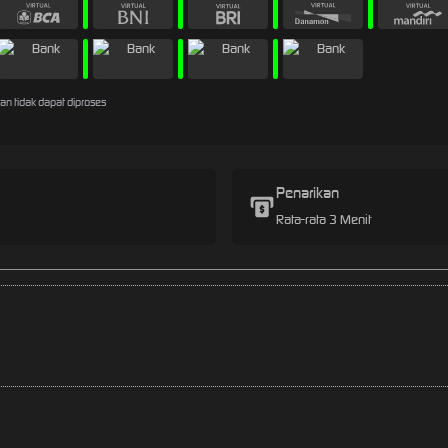
an tidak dapat diproses
Penarikan
Rata-rata 3 Menit