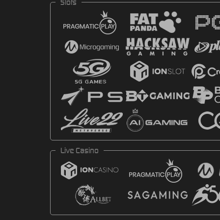
Slots
Live Casino