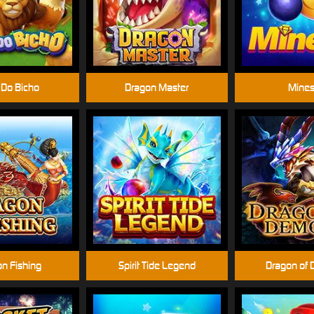
 Do Bicho
Dragon Master
Mines
n Fishing
Spirit Tide Legend
Dragon of