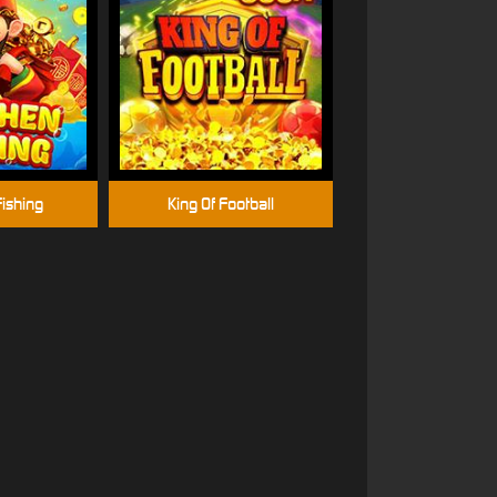
Fishing
King Of Football