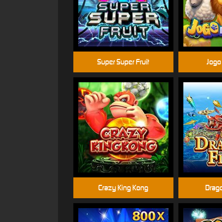
Super Super Fruit
Jogo
Crazy King Kong
Drago