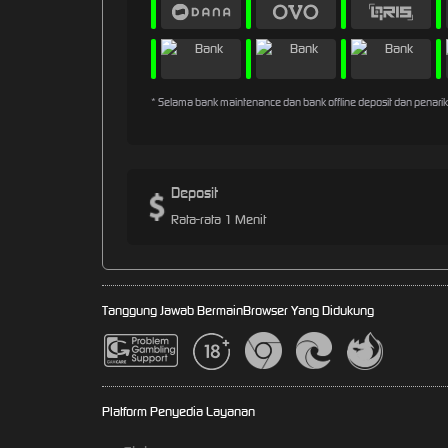
* Selama bank maintenance dan bank offline deposit dan penarik
Deposit
Rata-rata 1 Menit
Tanggung Jawab Bermain
Browser Yang Didukung
Platform Penyedia Layanan