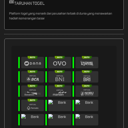
TARUHAN TOGEL
Platform togel yang menarik dari perusahan terbaik di dunia yang menawarkan
hadiah kemenangan besar