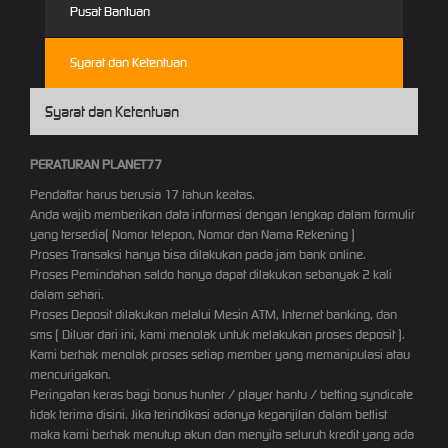
Pusat Bantuan
Syarat dan Ketentuan
Syarat dan Ketentuan
PERATURAN PLANET77
Pendaftar harus berusia 17 tahun keatas.
Anda wajib memberikan data informasi dengan lengkap dalam formulir
yang tersedia( Nomor telepon, Nomor dan Nama Rekening )
Proses Transaksi hanya bisa dilakukan pada jam bank online.
Proses Pemindahan saldo hanya dapat dilakukan sebanyak 2 kali
dalam sehari.
Proses Deposit dilakukan melalui Mesin ATM, Internet banking, dan
sms ( Diluar dari ini, kami menolak untuk melakukan proses deposit ).
Kami berhak menolak proses setiap member yang memanipulasi atau
mencurigakan.
Peringatan keras bagi bonus hunter / player hantu / betting syndicate
tidak terima disini. Jika terindikasi adanya keganjilan dalam betlist
maka kami berhak menutup akun dan menyita seluruh kredit yang ada