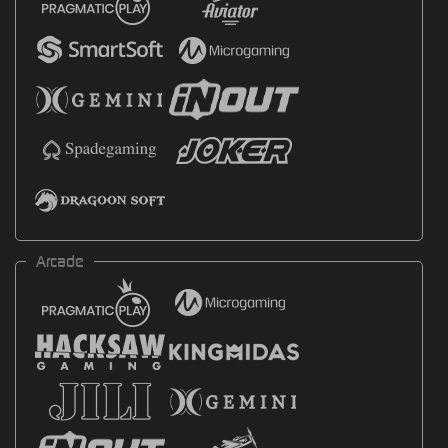
Arcade