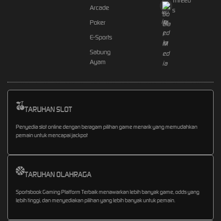
Threed
Arcade
s
Poker
E-Sports
Sabung
Ayam
TARUHAN SLOT
Penyedia slot online dengan beragam pilihan game menarik yang memudahkan
pemain untuk mencapai jackpot
TARUHAN OLAHRAGA
Sportsbook Gaming Platform Terbaik menawarkan lebih banyak game, odds yang
lebih tinggi, dan menyediakan pilihan yang lebih banyak untuk pemain.