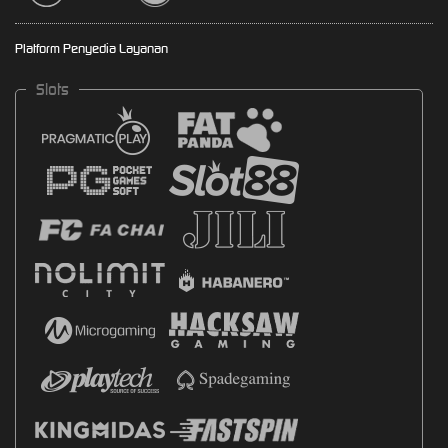
Platform Penyedia Layanan
Slots