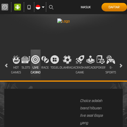
MASUK
DAFTAR
HOT
SLOTS
LIVE
RACE
TOGEL
OLAHRAGA
CRASH
ARCADE
POKER
E-
SABUN
GAMES
CASINO
GAME
SPORTS
AYAM
Choice adalah
brand hiburan
live asal Eropa
yang