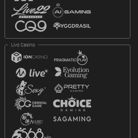
Live Casino