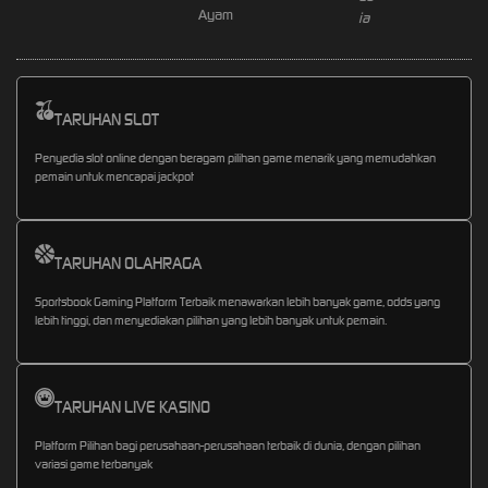
Ayam
TARUHAN SLOT
Penyedia slot online dengan beragam pilihan game menarik yang memudahkan
pemain untuk mencapai jackpot
TARUHAN OLAHRAGA
Sportsbook Gaming Platform Terbaik menawarkan lebih banyak game, odds yang
lebih tinggi, dan menyediakan pilihan yang lebih banyak untuk pemain.
TARUHAN LIVE KASINO
Platform Pilihan bagi perusahaan-perusahaan terbaik di dunia, dengan pilihan
variasi game terbanyak