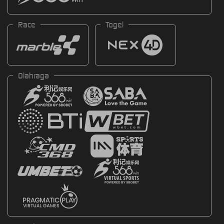
Race
Togel
Olahraga