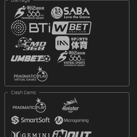
Crash Game