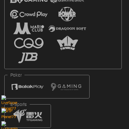
Poker
E-Sports