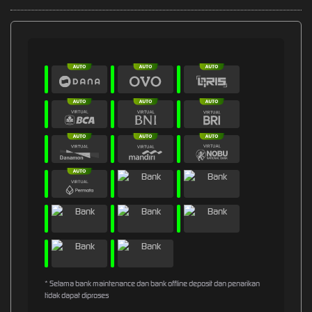
* Selama bank maintenance dan bank offline deposit dan penarikan
tidak dapat diproses