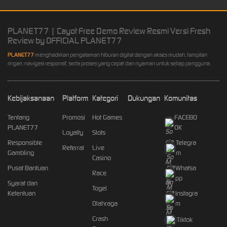
PLANET77 | Cayot Free Demo Review Resmi Versi Fresh
Review by OFFICIAL PLANET77
PLANET77
menghadirkan pengalaman hiburan digital dengan akses mudah, tampilan
ringan, navigasi responsif, serta proses yang cepat dan nyaman untuk setiap pengguna.
Kebijaksanaan
Platform
Kategori
Dukungan
Komunitas
Tentang
Promosi
Hot Games
FACEBO
PLANET77
OK
Loyalty
Slots
Responsible
Telegra
Referral
Live
Gambling
m
Casino
Pusat Bantuan
Whatsa
Race
pp
Syarat dan
Togel
Ketentuan
Instagra
Olahraga
m
Crash
Tiktok