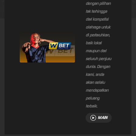
dengan pilihan
tak terhingga
dari kompetisi
olahraga untuk
di pertaruhkan,
baik lokal
maupun dari
seluruh penjuru
dunia. Dengan
kami, anda
akan selalu
mendapatkan
peluang
terbaik.
MAIN