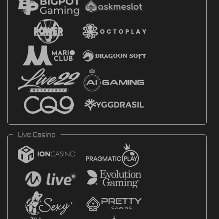
Live Casino