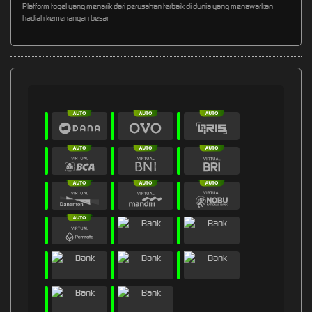
Platform togel yang menarik dari perusahan terbaik di dunia yang menawarkan
hadiah kemenangan besar