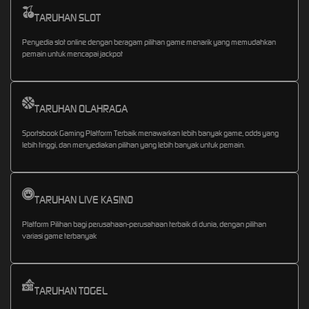
TARUHAN SLOT
Penyedia slot online dengan beragam pilihan game menarik yang memudahkan
pemain untuk mencapai jackpot
TARUHAN OLAHRAGA
Sportsbook Gaming Platform Terbaik menawarkan lebih banyak game, odds yang
lebih tinggi, dan menyediakan pilihan yang lebih banyak untuk pemain.
TARUHAN LIVE KASINO
Platform Pilihan bagi perusahaan-perusahaan terbaik di dunia, dengan pilihan
variasi game terbanyak
TARUHAN TOGEL