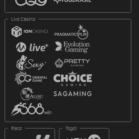
Live Casino
Race
Togel