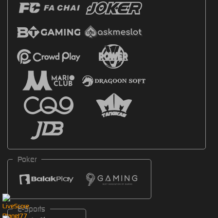
Poker
E-Sports