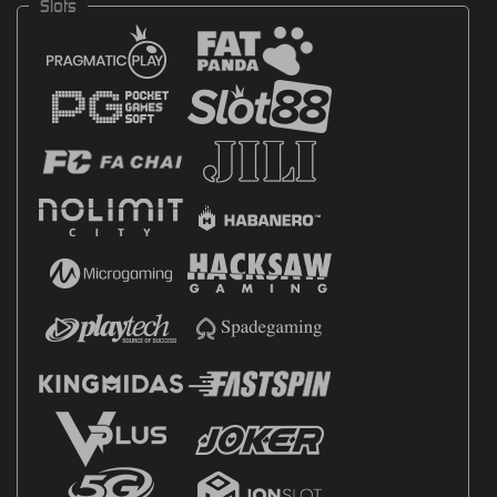
Slots