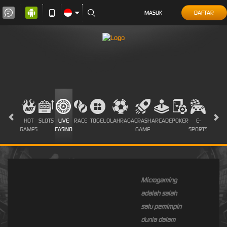
MASUK
DAFTAR
HOT
SLOTS
LIVE
RACE
TOGEL
OLAHRAGA
CRASH
ARCADE
POKER
E-
SABUN
GAMES
CASINO
GAME
SPORTS
AYAM
Microgaming
adalah salah
satu pemimpin
dunia dalam