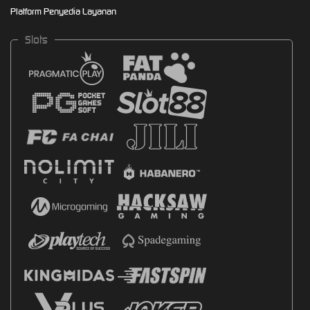
Platform Penyedia Layanan
Slots