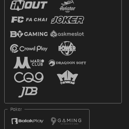
Poker