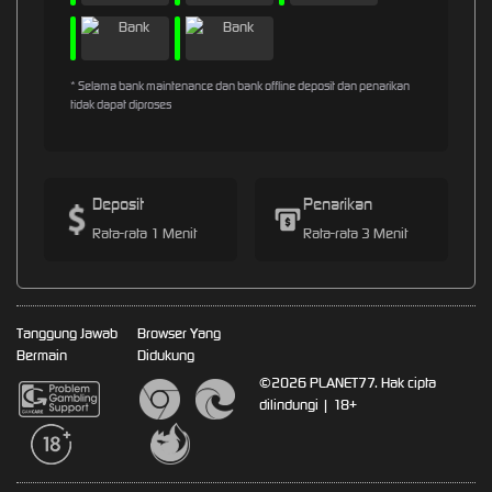
* Selama bank maintenance dan bank offline deposit dan penarikan
tidak dapat diproses
Deposit
Penarikan
Rata-rata 1 Menit
Rata-rata 3 Menit
Tanggung Jawab
Browser Yang
Bermain
Didukung
©2026 PLANET77. Hak cipta
dilindungi | 18+